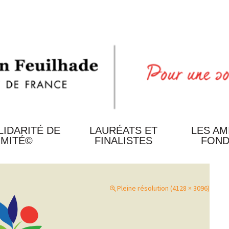
LIDARITÉ DE
LAURÉATS ET
LES AM
IMITÉ©
FINALISTES
FOND
LES
DERNIERS
S
LAURÉATS
Pleine résolution (4128 × 3096)
LES
ANCIENS
MENT
LAURÉATS
LES
N