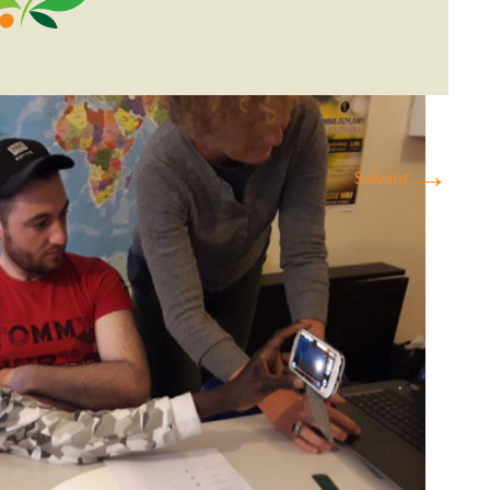
ACTIONS
RETENUES
LES
REMISES
DES
PRIX
→
Suivant