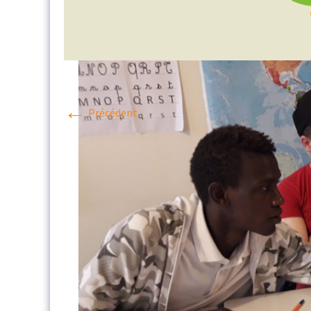
ILS
PROCÉDURE
EN
DE
PARLENT
CANDIDATURE
LE
JURY
LE
←
RÈGLEMENT
Précédent