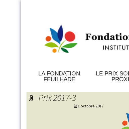
Aller
au
contenu
LA FONDATION
LE PRIX SO
FEUILHADE
PROX
HISTORIQUE
LES
Prix 2017-3
DIFFÉRENTES
RAISON
RÉCOMPENSE
D’ÊTRE
ET
1 octobre 2017
LEUR
GOURVERNANCE
FONCTIONNE
ET
FORCES
CRITÈRES
VIVES
D’ATTRIBUTIO