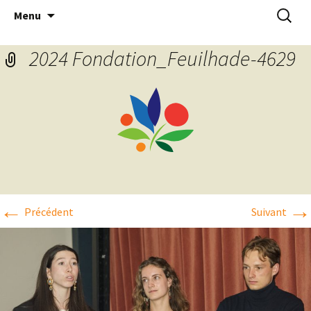
Aller
Recherc
Menu
au
contenu
2024 Fondation_Feuilhade-4629
←
→
Précédent
Suivant