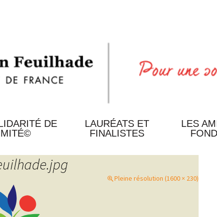
LIDARITÉ DE
LAURÉATS ET
LES AM
IMITÉ©
FINALISTES
FOND
LES
euilhade.jpg
DERNIERS
S
LAURÉATS
Pleine résolution (1600 × 230)
LES
ANCIENS
MENT
LAURÉATS
LES
N