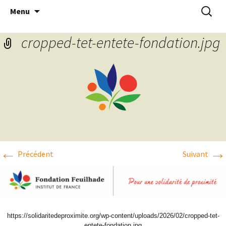
Aller
Recherc
Menu
au
contenu
cropped-tet-entete-fondation.jpg
←
→
Précédent
Suivant
https://solidaritedeproximite.org/wp-content/uploads/2026/02/cropped-tet-
entete-fondation.jpg