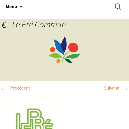
Aller
Recherc
Menu
au
contenu
Le Pré Commun
←
→
Précédent
Suivant