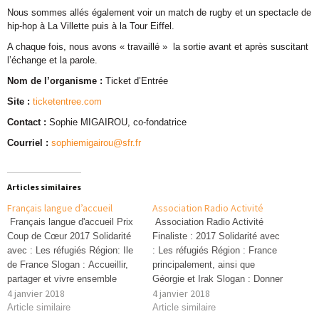
Nous sommes allés également voir un match de rugby et un spectacle de
hip-hop à La Villette puis à la Tour Eiffel.
A chaque fois, nous avons « travaillé » la sortie avant et après suscitant
l’échange et la parole.
Nom de l’organisme :
Ticket d’Entrée
Site :
ticketentree.com
Contact :
Sophie MIGAIROU, co-fondatrice
Courriel :
sophiemigairou@sfr.fr
Articles similaires
Français langue d’accueil
Association Radio Activité
Français langue d'accueil Prix
Association Radio Activité
Coup de Cœur 2017 Solidarité
Finaliste : 2017 Solidarité avec
avec : Les réfugiés Région: Ile
: Les réfugiés Région : France
de France Slogan : Accueillir,
principalement, ainsi que
partager et vivre ensemble
Géorgie et Irak Slogan : Donner
4 janvier 2018
4 janvier 2018
Action : Trois activités
le micro aux réfugiés, migrants
complémentaires aux ateliers
Article similaire
et déplacés, pour que leur voix
Article similaire