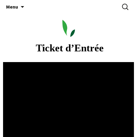
Aller
Recherc
Menu
au
contenu
 Ticket d’Entrée