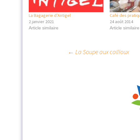
La Bagagerie d’Antigel
Café des pratiq
2 janvier 2021
24 août 2014
Article similaire
Article similaire
Navigation
←
La Soupe aux cailloux
des
articles