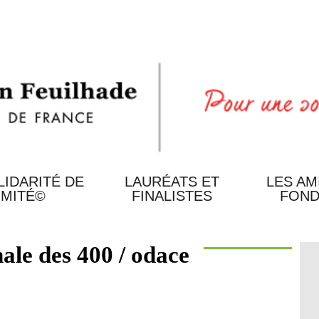
LIDARITÉ DE
LAURÉATS ET
LES AM
IMITÉ©
FINALISTES
FOND
LES
DERNIERS
S
LAURÉATS
ale des 400 / odace
LES
ANCIENS
MENT
LAURÉATS
LES
N