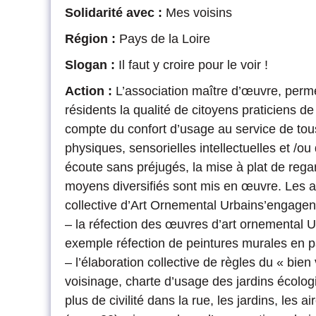
Solidarité avec :
Mes voisins
ILS
PROCÉDURE
EN
DE
Région :
Pays de la Loire
PARLENT
CANDIDATURE
LE
Slogan :
Il faut y croire pour le voir !
JURY
Action :
L’association maître d’œuvre, perme
LE
RÈGLEMENT
résidents la qualité de citoyens praticiens de
compte du confort d’usage au service de tous
physiques, sensorielles intellectuelles et /ou
écoute sans préjugés, la mise à plat de regard
moyens diversifiés sont mis en œuvre. Les act
collective d’Art Ornemental Urbains’engagent
– la réfection des œuvres d’art ornemental U
exemple réfection de peintures murales en
– l’élaboration collective de règles du « bie
voisinage, charte d’usage des jardins écolog
plus de civilité dans la rue, les jardins, les