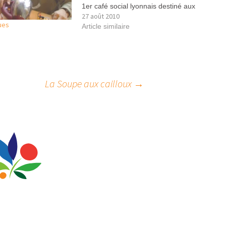
1er café social lyonnais destiné aux
27 août 2010
Seniors d’Ailleurs et d’Ici Action : La
ues
vocation de l’association est d’animer
Article similaire
des lieux qui accueillent, orientent,
accompagnent dans les démarches
de…
La Soupe aux cailloux
→