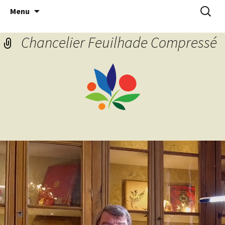
Aller
Recherc
Menu
au
contenu
Chancelier Feuilhade Compressé
Lecteur
vidéo