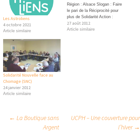
Région : Alsace Slogan : Faire
le pari de la Réciprocité pour
plus de Solidarité Action :
Les Astroliens
27 août 2012
Proposer à tous les citoyens un
4 octobre 2021
projet passerelle, interculturel,
Article similaire
Article similaire
intergénérationnel, entre et
avec les habitants et les
institutions pour, à travers des
Echanges Réciproques de…
Solidarité Nouvelle face au
Chomage (SNC)
24 janvier 2012
Article similaire
Navigation
←
La Boutique sans
UCPH – Une couverture pour
Argent
l’hiver
→