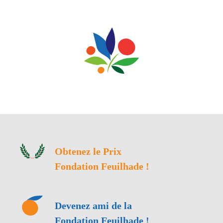
des
articles
Obtenez le Prix
Fondation Feuilhade !
Devenez ami de la
Fondation Feuilhade !