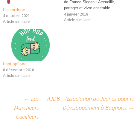
de France Slogan : Accueillir,
partager et vivre ensemble
L’accorderie
4 janvier 2018
Action : Trois activités
4 octobre 2021
complémentaires aux ateliers
Article similaire
Article similaire
de français sont présentées ici
: L’atelier cuisine qui se déroule
dans les locaux du centre
social le Pari’s des faubourgs
(Paris…
HopHopFood
8 décembre 2018
Article similaire
Navigation
←
Les
AJDB – Association de Jeunes pour le
Marcheurs
Développement à Bagnolet
→
Cueilleurs
des